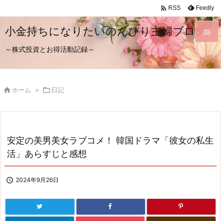

Feedly
RSS
小金持ちになりたいのんびり主婦ブログ

～株式投資とお得活動記録～

メニュ

サイド

ホーム
>

日記

前へ

次へ
安定の美男美女ラブコメ！ 韓国ドラマ「彼女の私生

活」あらすじと感想
検索

2024年9月26日