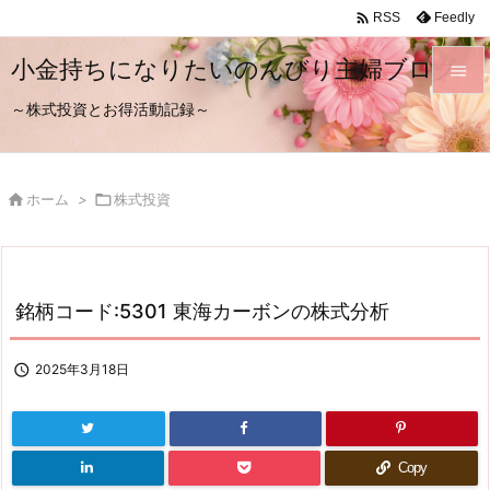

Feedly
RSS
小金持ちになりたいのんびり主婦ブログ

～株式投資とお得活動記録～

メニュ

サイド

ホーム
>

株式投資

前へ

次へ
銘柄コード:5301 東海カーボンの株式分析

検索

2025年3月18日
Copy