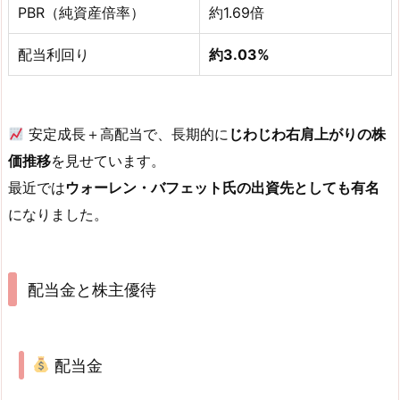
PBR（純資産倍率）
約1.69倍
配当利回り
約3.03%
安定成長＋高配当で、長期的に
じわじわ右肩上がりの株
価推移
を見せています。
最近では
ウォーレン・バフェット氏の出資先としても有名
になりました。
配当金と株主優待
配当金