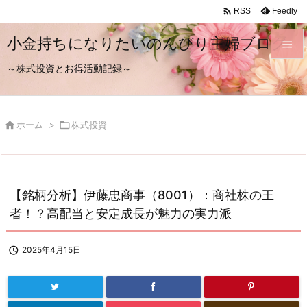

Feedly
RSS
小金持ちになりたいのんびり主婦ブログ

～株式投資とお得活動記録～

メニュ

サイド

ホーム
>

株式投資

前へ

次へ
【銘柄分析】伊藤忠商事（8001）：商社株の王

者！？高配当と安定成長が魅力の実力派
検索

2025年4月15日