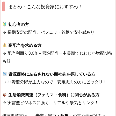
まとめ：こんな投資家におすすめ！
初心者の方
→ 長期安定の配当、バフェット銘柄で安心感あり
高配当を求める方
→ 配当利回り3.0%＋累進配当＝中長期でじわじわ増配期待
も◎
資源価格に左右されない商社株を探している方
→ 非資源分野が主力なので、安定志向の方にピッタリ！
生活消費関連（ファミマ・食料）に関心がある方
→ 実需型ビジネスに強く、リアルな景気とリンク！
伊藤忠商事は、「
安定・実力・配当
」の三拍子がそろっ