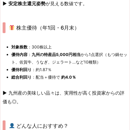
▶
安定株主還元姿勢
が見える数値です。
株主優待（年1回・6月末）
対象株数
：300株以上
優待内容
：
九州の特産品5,000円相当
から1点選択（もつ鍋セッ
ト、佐賀牛、うなぎ、ジェラート…など10種類）
優待利回り
：約1.87％
総合利回り
：配当＋優待で
約4.0％
▶ 九州産の美味しい品々は、実用性が高く投資家からの評
価も◎。
どんな人におすすめ？