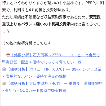
待
」というわかりやすさが魅力の中小型株です。PER的に割
安で、利回りも4％前後と投資妙味あり。
ただし業績は不動産など収益変動要素があるため、
安定性
重視よりもバランス狙いの中長期投資家
向けと言えるでし
ょう。
その他の銘柄分析はこちら↓
【銘柄分析】石光商事（2750）― コーヒーと食品で
堅実経営！配当＋優待でじっくり育てたい一株
【銘柄分析】バリューHR（6078）— 健康インフラ企業
× 実用的なポイント優待で注目の銘柄
【銘柄分析】大日本塗料（4611）— 重防食・高機能塗料
×高配当＋QUOカード優待で堅実投資