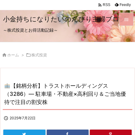

Feedly
RSS
小金持ちになりたいのんびり主婦ブログ

～株式投資とお得活動記録～

メニュ

サイド

ホーム
>

株式投資

前へ

次へ
【銘柄分析】トラストホールディングス

（3286）— 駐車場・不動産×高利回り＆ご当地優
検索
待で注目の割安株

2025年7月22日