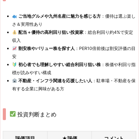
ご当地グルメや九州名産に魅力を感じる方
：優待は選ぶ楽し
さ＆実用性あり
配当＋優待の高利回り狙い投資家
：総合利回り約4%で安定
収入
割安株やバリュー株を探す人
：PER10倍前後は割安評価の目
安
初心者でも理解しやすい総合利回り狙い株
：株価や利回り指
標が読みやすい構成
不動産・インフラ関連を応援したい人
：駐車場・不動産を保
有する企業に興味がある方
投資判断まとめ
評価項目
★評価
コメント