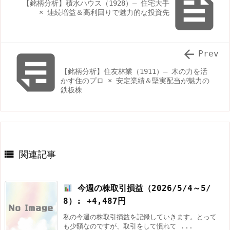

【銘柄分析】積水ハウス（1928）— 住宅大手
× 連続増益＆高利回りで魅力的な投資先


Prev
【銘柄分析】住友林業（1911）— 木の力を活
かす住のプロ × 安定業績＆堅実配当が魅力の
鉄板株

関連記事
今週の株取引損益（2026/5/4～5/
8）: +4,487円
私の今週の株取引損益を記録していきます。とって
も少額なのですが、取引をして慣れて ...