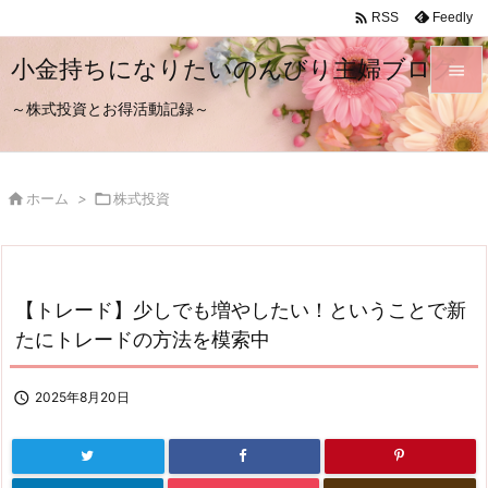

Feedly
RSS
小金持ちになりたいのんびり主婦ブログ

～株式投資とお得活動記録～

メニュ

サイド

ホーム
>

株式投資

前へ

次へ
【トレード】少しでも増やしたい！ということで新

たにトレードの方法を模索中
検索

2025年8月20日