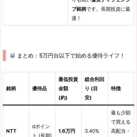
ブ銘柄
です。長期投資に最
適！
まとめ：5万円台以下で始める優待ライフ！
最低投資
総合利回
銘柄
優待品
金額
り (目
特徴
(約)
安)
最も少額
で買える
dポイン
NTT
1.6万円
3.40%
高配当・
ト (長期)