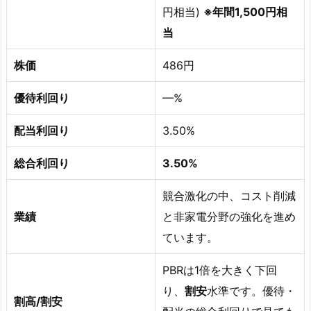
円相当)
※年間1,500円相
当
株価
486円
優待利回り
—%
配当利回り
3.50%
総合利回り
3.50%
競合激化の中、コスト削減
業績
と非家電分野の強化を進め
ています。
PBRは1倍を大きく下回
り、
割安
水準です。優待・
割高/割安