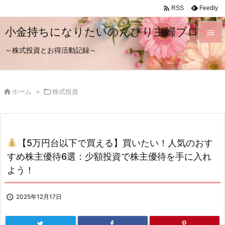

Feedly
RSS
小金持ちになりたいのんびり主婦ブログ

～株式投資とお得活動記録～

メニュ

サイド

ホーム
>

株式投資

前へ

次へ
【5万円台以下で買える】買いたい！人気のおす

すめ株主優待6選：少額投資で株主優待を手に入れ
検索
よう！

2025年12月17日