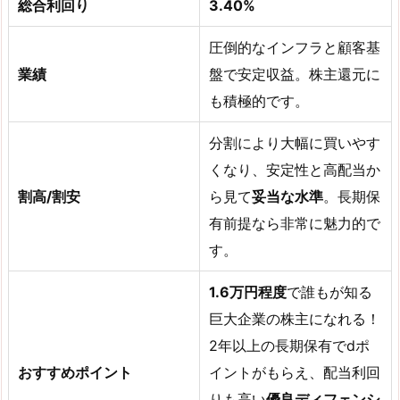
総合利回り
3.40%
圧倒的なインフラと顧客基
業績
盤で安定収益。株主還元に
も積極的です。
分割により大幅に買いやす
くなり、安定性と高配当か
割高/割安
ら見て
妥当な水準
。長期保
有前提なら非常に魅力的で
す。
1.6万円程度
で誰もが知る
巨大企業の株主になれる！
2年以上の長期保有でdポ
おすすめポイント
イントがもらえ、配当利回
りも高い
優良ディフェンシ