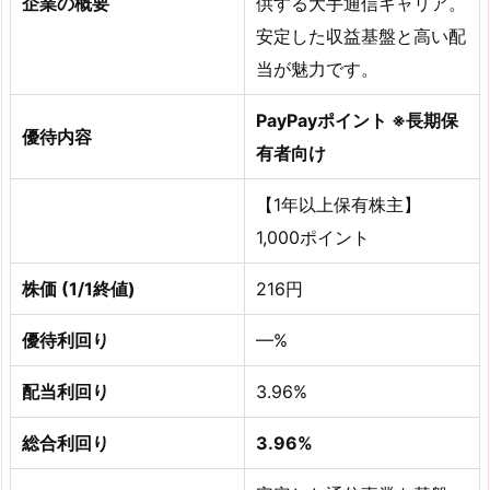
企業の概要
供する大手通信キャリア。
安定した収益基盤と高い配
当が魅力です。
PayPayポイント ※長期保
優待内容
有者向け
【1年以上保有株主】
1,000ポイント
株価 (1/1終値)
216円
優待利回り
—%
配当利回り
3.96%
総合利回り
3.96%