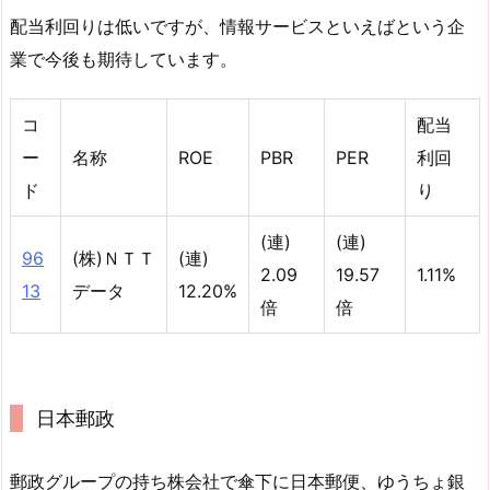
配当利回りは低いですが、情報サービスといえばという企
業で今後も期待しています。
コ
配当
ー
名称
ROE
PBR
PER
利回
ド
り
(連)
(連)
96
(株)ＮＴＴ
(連)
2.09
19.57
1.11%
13
データ
12.20%
倍
倍
日本郵政
郵政グループの持ち株会社で傘下に日本郵便、ゆうちょ銀