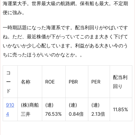
海運業大手。世界最大級の航路網。保有船も最大。不定期
便に強み。
一時期話題になった海運系です。配当利回りがやばいです
ね。ただ、最近株価が下がっていてこのまま大きく下げて
いかないか少し心配しています。利益がある大きい今のう
ちに売ったほうがいいのかなとか。。
コ
配当利
ー
名称
ROE
PBR
PER
回り
ド
910
(株)商船
(連)
(連)
(連)
11.85%
4
三井
76.53%
0.84倍
2.13倍