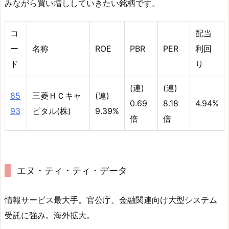
みながら買い増ししていきたい銘柄です。
コ
配当
ー
名称
ROE
PBR
PER
利回
ド
り
(連)
(連)
85
三菱ＨＣキャ
(連)
0.69
8.18
4.94%
93
ピタル(株)
9.39%
倍
倍
エヌ・ティ・ティ・データ
情報サービス最大手。官公庁、金融関連向け大型システム
受託に強み。海外拡大。