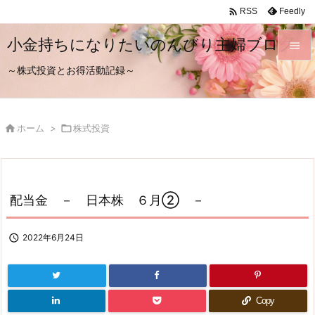

Feedly
RSS
小金持ちになりたいのんびり主婦ブログ

～株式投資とお得活動記録～

メニュ

サイド

ホーム
>

株式投資

前へ

次へ
配当金 － 日本株 ６月② －

検索

2022年6月24日
Copy