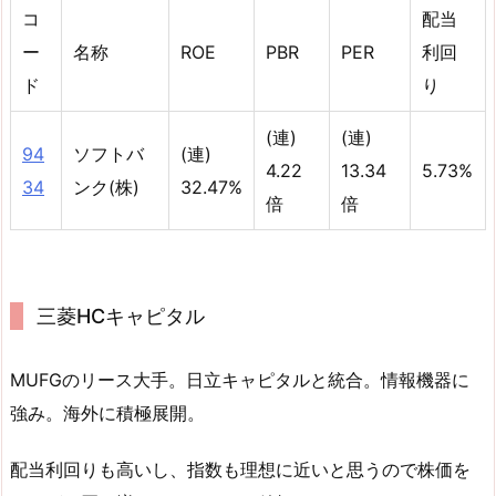
コ
配当
ー
名称
ROE
PBR
PER
利回
ド
り
(連)
(連)
94
ソフトバ
(連)
4.22
13.34
5.73%
34
ンク(株)
32.47%
倍
倍
三菱HCキャピタル
MUFGのリース大手。日立キャピタルと統合。情報機器に
強み。海外に積極展開。
配当利回りも高いし、指数も理想に近いと思うので株価を