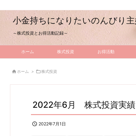
小金持ちになりたいのんびり主
～株式投資とお得活動記録～
ホーム
株式投資
お得活動

ホーム
>

株式投資
2022年6月 株式投資実績

2022年7月1日