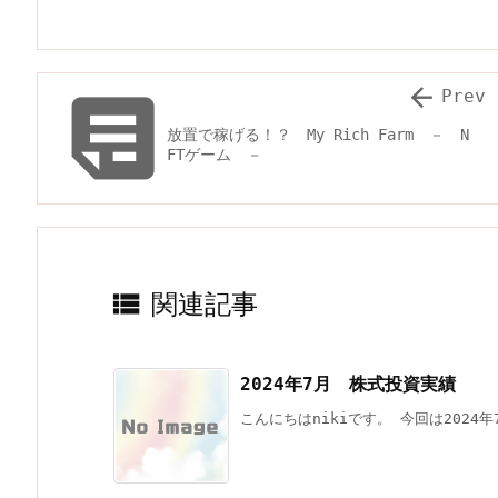


Prev
放置で稼げる！？ My Rich Farm － N
FTゲーム －

関連記事
2024年7月 株式投資実績
こんにちはnikiです。 今回は2024