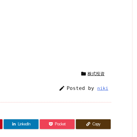

株式投資

Posted by
niki
LinkedIn
Pocket
Copy