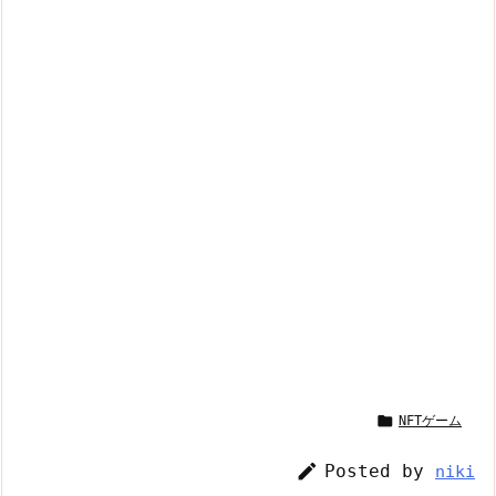

NFTゲーム

Posted by
niki