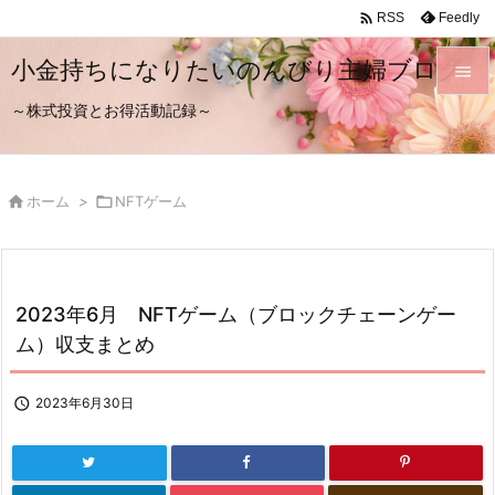

Feedly
RSS
小金持ちになりたいのんびり主婦ブログ

～株式投資とお得活動記録～

メニュ

サイド

ホーム
>

NFTゲーム

前へ

次へ
2023年6月 NFTゲーム（ブロックチェーンゲー

ム）収支まとめ
検索

2023年6月30日