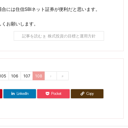
る場合には住信SBIネット証券が便利だと思います。
しくお願いします。
記事を読む
株式投資の目標と運用方針
105
106
107
108
›
»
LinkedIn
Pocket
Copy