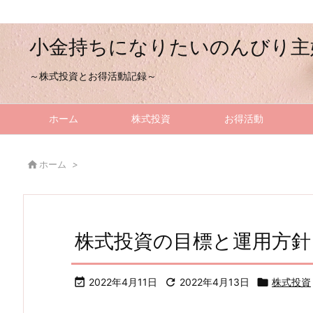
小金持ちになりたいのんびり主
～株式投資とお得活動記録～
ホーム
株式投資
お得活動

ホーム
>
株式投資の目標と運用方針

2022年4月11日

2022年4月13日

株式投資